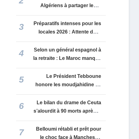
2
renforcement de la sous-
Algériens à partager leurs
traitance
récits d’expériences à
l’approche du 80e
Préparatifs intenses pour les
3
anniversaire de
locales 2026 : Attente de la
l’Indépendance
convocation du corps
électoral fin août et défis
Selon un général espagnol à
4
juridiques pour les partis
la retraite : Le Maroc manque
d’autonomie stratégique et
s’apparente à « un pion »
Le Président Tebboune
5
manipulé par les États-Unis
honore les moudjahidine de
et Israël
l’ALN et les familles de
martyrs sur le site du Cercle
Le bilan du drame de Ceuta
6
de l’Armée à l’occasion de la
s’alourdit à 90 morts après la
Journée nationale de l’ANP
découverte de nouveaux
corps
Belloumi rétabli et prêt pour
7
le choc face à Manchester