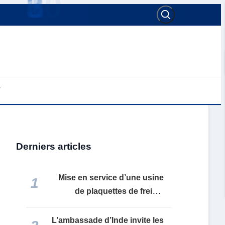
Derniers articles
Mise en service d’une usine
1
de plaquettes de frein à
Reghaïa : Réintégration des
biens récupérés et
L’ambassade d’Inde invite les