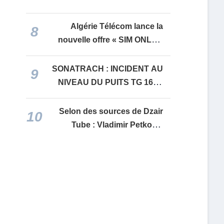
United en « Premier League »
Algérie Télécom lance la
8
nouvelle offre « SIM ONLY »
pour renforcer les services
IDOOM 4G
SONATRACH : INCIDENT AU
9
NIVEAU DU PUITS TG 16 —
TIGUENTOURINE, IN
AMENAS
Selon des sources de Dzair
10
Tube : Vladimir Petković
quitte la sélection nationale