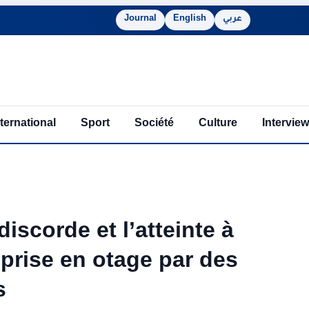
Journal
English
عربي
nternational
Sport
Société
Culture
Interview
iscorde et l’atteinte à
 prise en otage par des
s