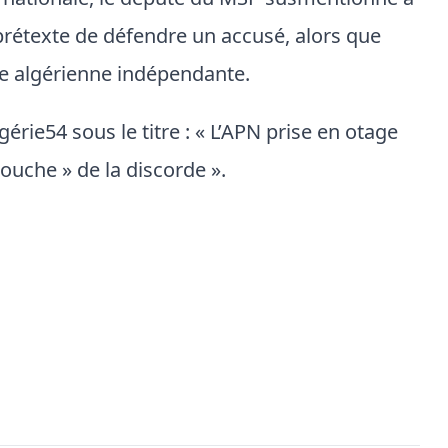
té nationale, le député du MSP susmentionné a
prétexte de défendre un accusé, alors que
tice algérienne indépendante.
lgérie54 sous le titre : « L’APN prise en otage
ouche » de la discorde ».