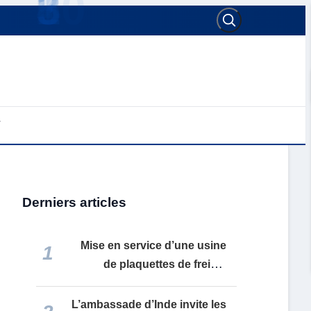
Derniers articles
Mise en service d’une usine
1
de plaquettes de frein à
Reghaïa : Réintégration des
biens récupérés et
L’ambassade d’Inde invite les