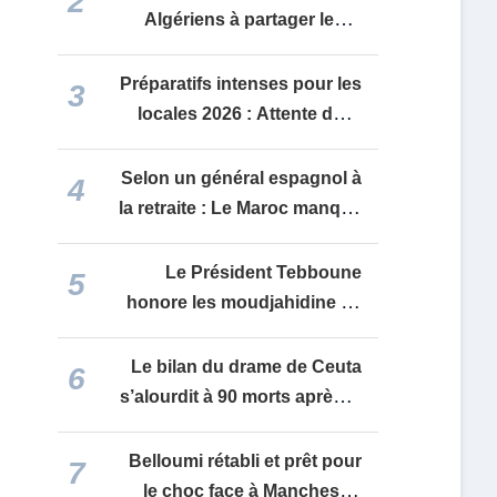
2
renforcement de la sous-
Algériens à partager leurs
traitance
récits d’expériences à
l’approche du 80e
Préparatifs intenses pour les
3
anniversaire de
locales 2026 : Attente de la
l’Indépendance
convocation du corps
électoral fin août et défis
Selon un général espagnol à
4
juridiques pour les partis
la retraite : Le Maroc manque
d’autonomie stratégique et
s’apparente à « un pion »
Le Président Tebboune
5
manipulé par les États-Unis
honore les moudjahidine de
et Israël
l’ALN et les familles de
martyrs sur le site du Cercle
Le bilan du drame de Ceuta
6
de l’Armée à l’occasion de la
s’alourdit à 90 morts après la
Journée nationale de l’ANP
découverte de nouveaux
corps
Belloumi rétabli et prêt pour
7
le choc face à Manchester