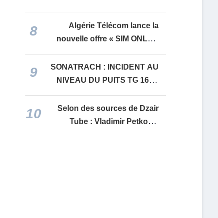
United en « Premier League »
Algérie Télécom lance la
8
nouvelle offre « SIM ONLY »
pour renforcer les services
IDOOM 4G
SONATRACH : INCIDENT AU
9
NIVEAU DU PUITS TG 16 —
TIGUENTOURINE, IN
AMENAS
Selon des sources de Dzair
10
Tube : Vladimir Petković
quitte la sélection nationale