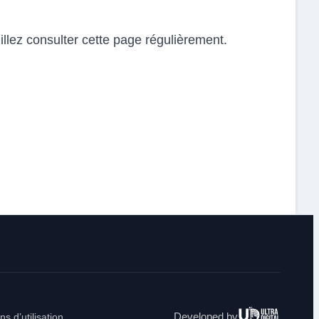
illez consulter cette page régulièrement.
Ultra
Developed by
ns d’utilisation