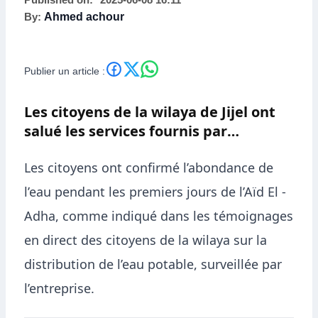
Published on:
2025-06-08 16:11
By:
Ahmed achour
services de l’ADE
pendant l’Aïd El -Adha
Publier un article :
Les citoyens de la wilaya de Jijel ont
salué les services fournis par
l’Algérienne des Eaux (ADE), lors du
Les citoyens ont confirmé l’abondance de
premier jour de l’Aïd El -Adha.
l’eau pendant les premiers jours de l’Aïd El -
Adha, comme indiqué dans les témoignages
en direct des citoyens de la wilaya sur la
distribution de l’eau potable, surveillée par
l’entreprise.