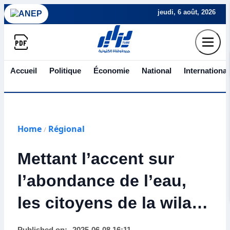
jeudi, 6 août, 2026
Accueil
Politique
Économie
National
International
Home
Régional
/
Mettant l’accent sur
l’abondance de l’eau,
les citoyens de la wilaya
de Jijel font l’éloge des