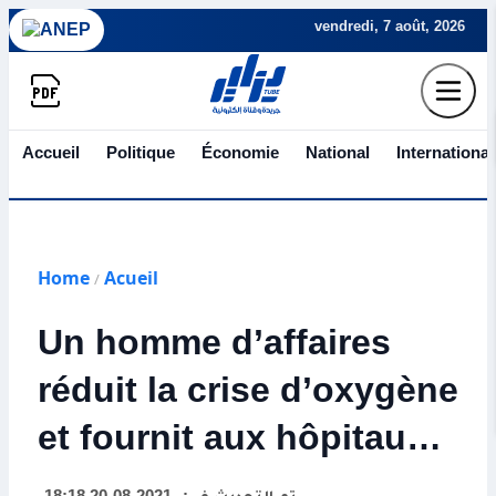
vendredi, 7 août, 2026
Accueil
Politique
Économie
National
International
Home
Acueil
/
Un homme d’affaires
réduit la crise d’oxygène
et fournit aux hôpitaux
de Tipaza une quantité