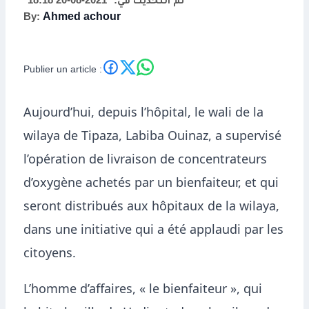
2021-08-20 18:18
تم التحديث في:
By:
Ahmed achour
importante de
concentrateurs
Publier un article :
Aujourd’hui, depuis l’hôpital, le wali de la
wilaya de Tipaza, Labiba Ouinaz, a supervisé
l’opération de livraison de concentrateurs
d’oxygène achetés par un bienfaiteur, et qui
seront distribués aux hôpitaux de la wilaya,
dans une initiative qui a été applaudi par les
citoyens.
L’homme d’affaires, « le bienfaiteur », qui